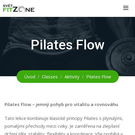
Skip
to
content
Pilates Flow
Úvod
Classes
Aktivity
Pilates Flow
Pilates Flow – jemný pohyb pro vitalitu a rovnováhu
Tato lekce kombinuje klasické principy Pilates s plynulými,
pomalými přechody mezi cviky. Je zaměřena na zlepšení
držení těla, stability, flexibility a koordinace. Vše probíhá v