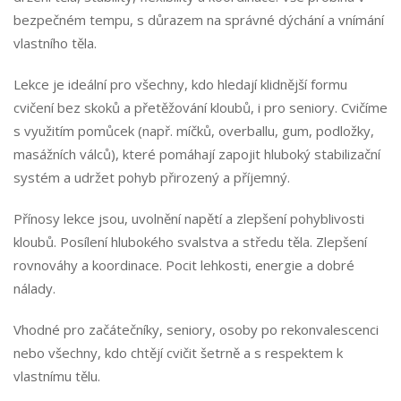
bezpečném tempu, s důrazem na správné dýchání a vnímání
vlastního těla.
Nezbytné
Lekce je ideální pro všechny, kdo hledají klidnější formu
Tyto
cvičení bez skoků a přetěžování kloubů, i pro seniory. Cvičíme
soubory
s využitím pomůcek (např. míčků, overballu, gum, podložky,
cookie
nejsou
masážních válců), které pomáhají zapojit hluboký stabilizační
volitelné.
systém a udržet pohyb přirozený a příjemný.
Jsou
nezbytné
Přínosy lekce jsou, uvolnění napětí a zlepšení pohyblivosti
pro
kloubů. Posílení hlubokého svalstva a středu těla. Zlepšení
fungování
webových
rovnováhy a koordinace. Pocit lehkosti, energie a dobré
stránek.
nálady.
Vhodné pro začátečníky, seniory, osoby po rekonvalescenci
Statistiky
nebo všechny, kdo chtějí cvičit šetrně a s respektem k
Abychom
vlastnímu tělu.
mohli
zlepšovat